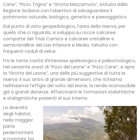
Cane”, “Pizzo Trigna” e “Grotta Mazzamuto”, istituita dalla
Regione Siciliana con l’obiettivo di salvaguardare il
patrimonio naturale, biologico, genetico e paesaggistico.
Dal punto di visto geopedologico, l’area della riserva, per
quello che ci riguarda, si sviluppa su rocce calcaree
compatte del Trias Carnico e calcaree cristalline e
semicristalline del Lias Inferiore e Medio, talvolta con
frequenti noduli di selce.
Fra le tante cavità d’interesse speleologico e paleontologico,
nel versante ovest di “Pizzo del Leone” e “Pizzo Cane”, si apre
la “Grotta del Leone”, una delle più suggestive di tutta la
riserva. Il suo antro di grande dimensioni, che richiama
nell’insieme l’effigie del volto del leone, la rende riconoscibile
già a grandi distanze. Affascinanti le formazioni stalattitiche
e stalagmitiche presenti al suo interno.
La diversità
degli habitat,
nella maggior
parte
pedemontani
e montani, ha