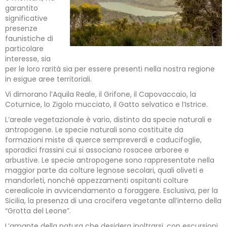
garantito
significative
presenze
faunistiche di
particolare
interesse, sia
per le loro rarità sia per essere presenti nella nostra regione
in esigue aree territoriali.
Vi dimorano l’Aquila Reale, il Grifone, il Capovaccaio, la
Coturnice, lo Zigolo mucciato, il Gatto selvatico e l’Istrice.
L’areale vegetazionale è vario, distinto da specie naturali e
antropogene. Le specie naturali sono costituite da
formazioni miste di querce sempreverdi e caducifoglie,
sporadici frassini cui si associano rosacee arboree e
arbustive. Le specie antropogene sono rappresentate nella
maggior parte da colture legnose secolari, quali oliveti e
mandorleti, nonché appezzamenti ospitanti colture
cerealicole in avvicendamento a foraggere. Esclusiva, per la
Sicilia, la presenza di una crocifera vegetante all’interno della
“Grotta del Leone”.
L’amante della natura che desidera inoltrarsi, con escursioni