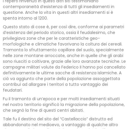
I reperti rinvenuti in questi altri siti testimoniano
contemporaneità d’esistenza di tutti gli insediamenti in
questione. Anche la vita in questi altri insediamenti si è
spenta intorno al 1200.
Questo stato di cose è, per così dire, conforme ai parametri
d’esistenza del periodo storico, ossia il feudalesimo, che
privilegiava zone che per le caratteristiche geo-
morfologiche e climatiche favorivano la coltura dei cereali.
Tramonta lo sfruttamento capillare del suolo, specialmente
nelle zone montane arroccate, anche in quelle che gli arabi
sono riusciti a coltivare, grazie alle loro avanzate tecniche. Le
campagne militari volute da Federico II hanno poi cancellato
definitivamente le ultime sacche di resistenza islamiche. A
ciò va aggiunto che parte della popolazione assoggettata
contribuì ad allargare i territori a tutto vantaggio dei
feudatari.
Fu il tramonto di un’epoca e per molti insediamenti situati
nel nostro territorio significò la migrazione della popolazione,
che segnò la fine di questi centri abitati.
Tale fu il destino del sito del “Castellaccio” distrutto ed
abbandonato nel medioevo, a vantaggio di qualche altro