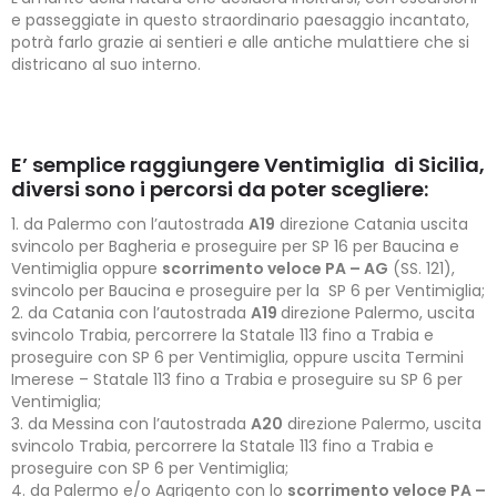
e passeggiate in questo straordinario paesaggio incantato,
potrà farlo grazie ai sentieri e alle antiche mulattiere che si
districano al suo interno.
E’ semplice raggiungere Ventimiglia di Sicilia,
diversi sono i percorsi da poter scegliere:
da Palermo con l’autostrada
A19
direzione Catania uscita
svincolo per Bagheria e proseguire per SP 16 per Baucina e
Ventimiglia oppure
scorrimento veloce PA – AG
(SS. 121),
svincolo per Baucina e proseguire per la SP 6 per Ventimiglia;
da Catania con l’autostrada
A19
direzione Palermo, uscita
svincolo Trabia, percorrere la Statale 113 fino a Trabia e
proseguire con SP 6 per Ventimiglia, oppure uscita Termini
Imerese – Statale 113 fino a Trabia e proseguire su SP 6 per
Ventimiglia;
da Messina con l’autostrada
A20
direzione Palermo, uscita
svincolo Trabia, percorrere la Statale 113 fino a Trabia e
proseguire con SP 6 per Ventimiglia;
da Palermo e/o Agrigento con lo
scorrimento veloce PA –