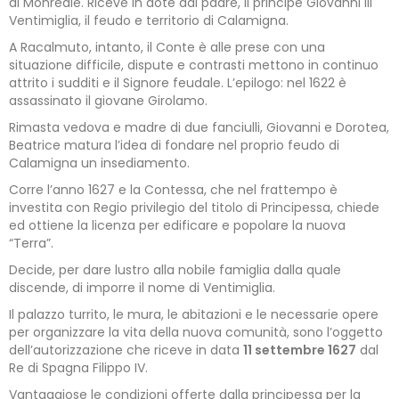
di Monreale. Riceve in dote dal padre, il principe Giovanni III
Ventimiglia, il feudo e territorio di Calamigna.
A Racalmuto, intanto, il Conte è alle prese con una
situazione difficile, dispute e contrasti mettono in continuo
attrito i sudditi e il Signore feudale. L’epilogo: nel 1622 è
assassinato il giovane Girolamo.
Rimasta vedova e madre di due fanciulli, Giovanni e Dorotea,
Beatrice matura l’idea di fondare nel proprio feudo di
Calamigna un insediamento.
Corre l’anno 1627 e la Contessa, che nel frattempo è
investita con Regio privilegio del titolo di Principessa, chiede
ed ottiene la licenza per edificare e popolare la nuova
“Terra”.
Decide, per dare lustro alla nobile famiglia dalla quale
discende, di imporre il nome di Ventimiglia.
Il palazzo turrito, le mura, le abitazioni e le necessarie opere
per organizzare la vita della nuova comunità, sono l’oggetto
dell’autorizzazione che riceve in data
11 settembre 1627
dal
Re di Spagna Filippo IV.
Vantaggiose le condizioni offerte dalla principessa per la