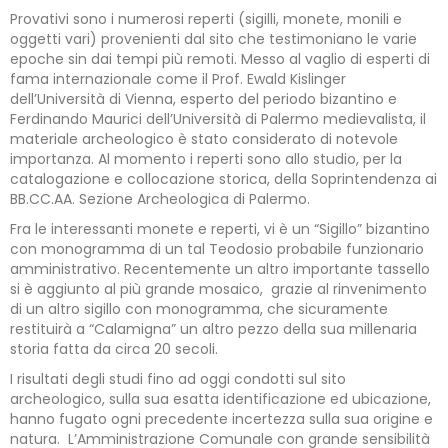
Provativi sono i numerosi reperti (sigilli, monete, monili e
oggetti vari) provenienti dal sito che testimoniano le varie
epoche sin dai tempi più remoti. Messo al vaglio di esperti di
fama internazionale come il Prof. Ewald Kislinger
dell’Università di Vienna, esperto del periodo bizantino e
Ferdinando Maurici dell’Università di Palermo medievalista, il
materiale archeologico è stato considerato di notevole
importanza. Al momento i reperti sono allo studio, per la
catalogazione e collocazione storica, della Soprintendenza ai
BB.CC.AA. Sezione Archeologica di Palermo.
Fra le interessanti monete e reperti, vi è un “Sigillo” bizantino
con monogramma di un tal Teodosio probabile funzionario
amministrativo. Recentemente un altro importante tassello
si è aggiunto al più grande mosaico, grazie al rinvenimento
di un altro sigillo con monogramma, che sicuramente
restituirà a “Calamigna” un altro pezzo della sua millenaria
storia fatta da circa 20 secoli.
I risultati degli studi fino ad oggi condotti sul sito
archeologico, sulla sua esatta identificazione ed ubicazione,
hanno fugato ogni precedente incertezza sulla sua origine e
natura. L’Amministrazione Comunale con grande sensibilità