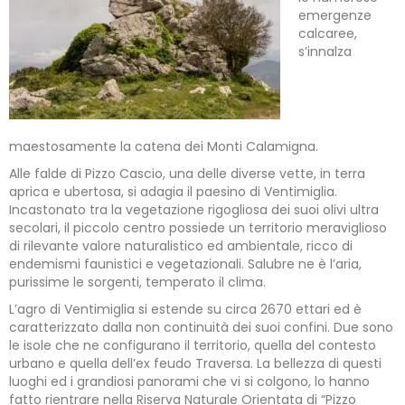
emergenze
calcaree,
s’innalza
maestosamente la catena dei Monti Calamigna.
Alle falde di Pizzo Cascio, una delle diverse vette, in terra
aprica e ubertosa, si adagia il paesino di Ventimiglia.
Incastonato tra la vegetazione rigogliosa dei suoi olivi ultra
secolari, il piccolo centro possiede un territorio meraviglioso
di rilevante valore naturalistico ed ambientale, ricco di
endemismi faunistici e vegetazionali. Salubre ne è l’aria,
purissime le sorgenti, temperato il clima.
L’agro di Ventimiglia si estende su circa 2670 ettari ed è
caratterizzato dalla non continuità dei suoi confini. Due sono
le isole che ne configurano il territorio, quella del contesto
urbano e quella dell’ex feudo Traversa. La bellezza di questi
luoghi ed i grandiosi panorami che vi si colgono, lo hanno
fatto rientrare nella Riserva Naturale Orientata di “Pizzo