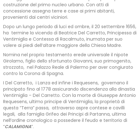
costruzione del primo nucleo urbano. Con atti di
concessione assegna terre e case ai primi abitanti,
provenienti dai centri viciniori.
Dopo un lungo periodo di luci ed ombre, il 20 settembre 1656,
ha termine la vicenda di Beatrice Del Carretto, Principessa di
Ventimiglia e Contessa di Racalmuto, inumata per suo
volere ai piedi dell’altare maggiore della Chiesa Madre.
Nomina nel proprio testamento erede universale il nipote
Girolamo, figlio dello sfortunato Giovanni, suo primogenito,
strozzato, nel Palazzo Reale di Palermo per aver congiurato
contro la Corona di Spagna.
I Del Carretto, i Lanza ed infine i Requesens, governano il
principato fino al 1778 assicurando discendenza alla dinastia
Ventimiglia – Del Carretto. Con la morte di Giuseppe Antonio
Requesens, ultimo principe di Ventimiglia, la proprietà di
questa “Terra” passa, attraverso aspre contese e cavilli
legali, alla famiglia Grifeo dei Principi di Partanna, ultima
nell’ordine cronologico a possedere il feudo e territorio di
“
CALAMIGNA
”.