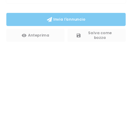
Invia l'annuncio
Salva come
Anteprima
bozza