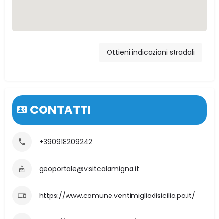
Via Dell'orto, 7,
90020 Ventimiglia di
Ottieni indicazioni stradali
Sicilia, PA, Italia
CONTATTI
+390918209242
geoportale@visitcalamigna.it
https://www.comune.ventimigliadisicilia.pa.it/