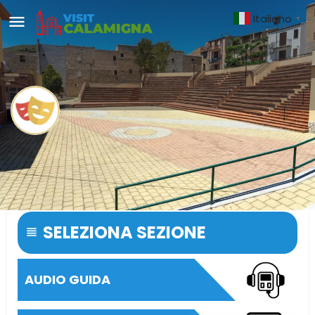
Italiano
▼
Anfiteatro Comunale
L’Anfiteatro Comunale, un vero e proprio spazio civico
multifunzionale.
SELEZIONA SEZIONE
AUDIO GUIDA