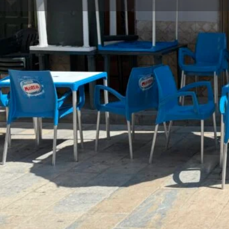
DESCRIZIONE
Punto di ritrovo nel cuore di Ventimiglia di Sicili
più di un semplice bar: è caffetteria, panineria,
unico luogo accogliente e familiare. Offre anche
dispone di comodi tavoli all’aperto per una paus
📍
Indirizzo
: Via Giuseppe Garibaldi, 140 – 90020
🍽️
Servizi
: Bar, caffetteria, panini, dolci, gelati a
telefoniche
☕
Tavoli all’aperto disponibili
MAPPA