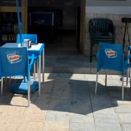
GALLERIA F
a, il Bar dei Muratori è molto
 pasticceria e gelateria in un
 servizio di ricariche e
a rilassante.
 Ventimiglia di Sicilia (PA)
rtigianali, ricariche