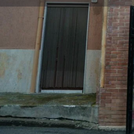
DESCRIZIONE
Benvenuti alla
Cappella della Madonna del C
arte
, situato in
un angolo discreto ma profo
di Ventimiglia di Sicilia. Sebbene di dimension
cuore pulsante delle celebrazioni dedicate 
ancora oggi vissute con intensa partecipazione
Edificata nella prima metà del Novecento
, l
un’opera d’arte di grande valore devozionale
ottocentesco
raffigurante la Madonna del Car
solenni panneggi, appare con il Bambino in bra
iconografia carmelitana
, mentre mostra lo sc
simbolo dell’Ordine Carmelitano.
Leggi di più