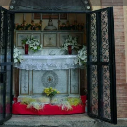
AUDIO GUIDA
armine
,
scrigno di fede e
Audio
ndamente caro
agli abitanti
00:00
Player
i modeste, questa cappella è
alla Madonna del Carmelo
,
Audio
00:00
 dalla comunità locale.
Player
a cappella custodisce
Audio
 e artistico
: un
dipinto
00:00
Player
melo. La Vergine, avvolta in
ccio,
secondo la tipica
Audio
00:00
apolare – il piccolo abitino
Player
Audio
00:00
Player