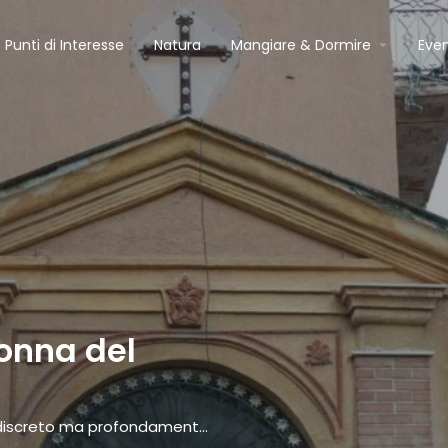
Punti di Interesse
Natura
Mangiare & Dormire
Even
onna del
Scrigno di fede e arte, situato in un angolo discreto ma profondamente caro agli abitanti