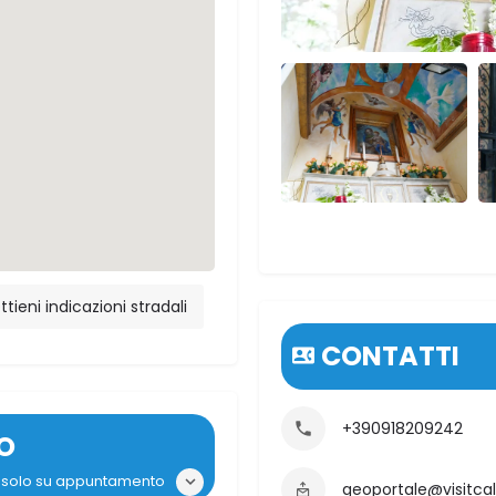
ttieni indicazioni stradali
CONTATTI
+390918209242
O
i: solo su appuntamento
geoportale@visitca