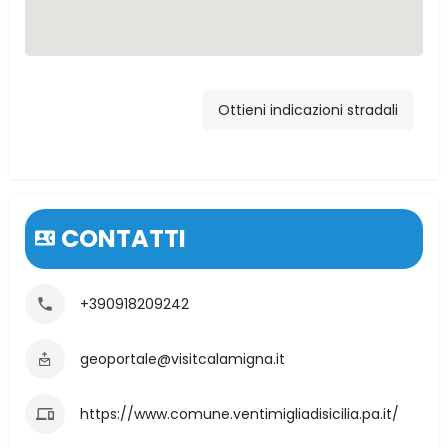
Via Salvatore
Meccio, 53,
Ottieni indicazioni stradali
Ventimiglia di Sicilia,
PA, Italia
CONTATTI
+390918209242
geoportale@visitcalamigna.it
https://www.comune.ventimigliadisicilia.pa.it/