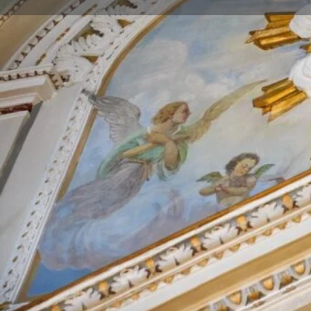
DESCRIZIONE
Benvenuti alla
Chiesa di Sant’Antonio Abate
,
incastonato tra le vie di Ventimiglia di Sicilia. 
del Seicento, conserva ancora oggi tutta la sua
agli
stucchi barocchi
e alle decorazioni antic
gli interni.
Inizialmente dedicata alle
Anime Sante del Pu
intitolata a
Sant’Antonio Abate
. L’edificio ven
Congregazione delle Suore Collegine della S
oggi se ne prendono cura con affetto e devozi
Leggi di più