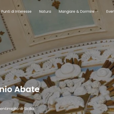
Punti di Interesse
Natura
Mangiare & Dormire
Even
onio Abate
ntimiglia di Sicilia.