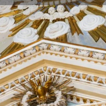
AUDIO GUIDA
 un piccolo gioiello
Audio
Costruita intorno alla metà
00:00
Player
 eleganza originaria grazie
he che ne impreziosiscono
Audio
00:00
Player
rgatorio
, fu in seguito
Audio
ne poi affidato alla
00:00
Player
acra Famiglia
, che ancora
one.
Audio
00:00
Player
Audio
00:00
Player