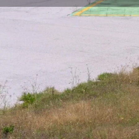
DESCRIZIONE
Elisuperficie (area dedicata al decollo e all’atter
MAPPA