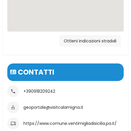
XJ25+3R Caccamo
Ottieni indicazioni stradali
PA, Italia
CONTATTI
+390918209242
geoportale@visitcalamigna.it
https://www.comune.ventimigliadisicilia.pa.it/