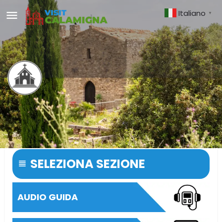
Italiano
▼
Eramo di San Felice
Uno dei luoghi più suggestivi e carichi di spiritualità del
territorio di Ventimiglia.
SELEZIONA SEZIONE
AUDIO GUIDA