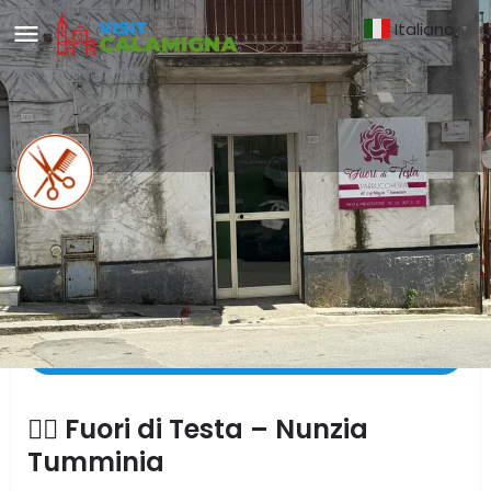
Italiano
▼
Fuori di Testa di Nunzia
Tumminia
DESCRIZIONE
💇‍♀️ Fuori di Testa – Nunzia
Tumminia