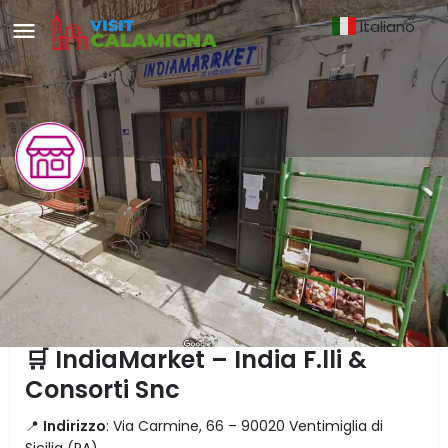
Italiano
▼
IndiaMarket - Via Carmine
DESCRIZIONE
🛒 IndiaMarket – India F.lli &
Consorti Snc
📍
Indirizzo
: Via Carmine, 66 – 90020 Ventimiglia di
Sicilia (PA)