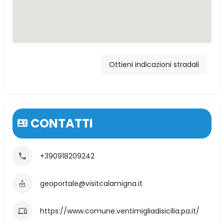
Piazza Vittorio
Veneto, Ventimiglia
Ottieni indicazioni stradali
di Sicilia PA, Italia
CONTATTI
+390918209242
geoportale@visitcalamigna.it
https://www.comune.ventimigliadisicilia.pa.it/