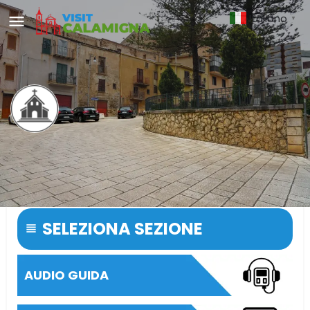
Italiano
▼
Piazza Vittorio Veneto
Uno spazio urbano che intreccia storia, architettura e
vita quotidiana.
SELEZIONA SEZIONE
AUDIO GUIDA