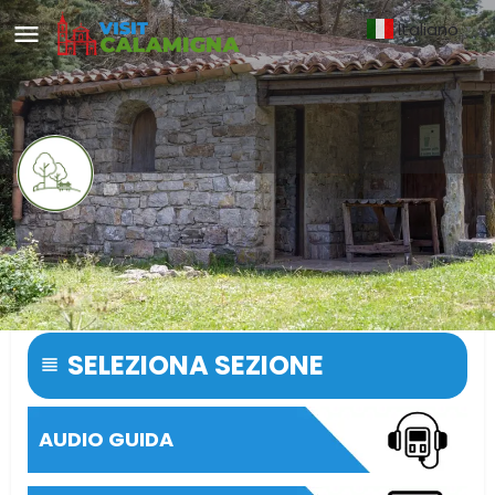
Italiano
▼
Rifugio Muccicase
Riserva naturale orientata Pizzo Cane, Pizzo Trigna e
Grotta Mazzamuto
SELEZIONA SEZIONE
AUDIO GUIDA