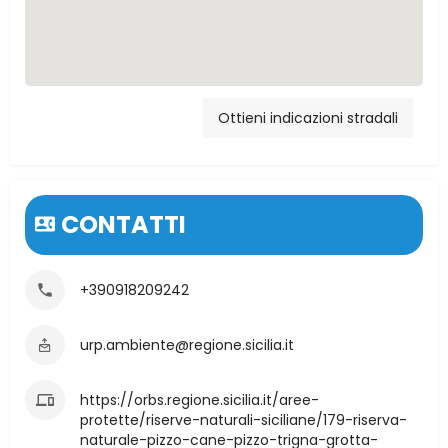
XH2W+4F Caccamo
Ottieni indicazioni stradali
PA, Italia
CONTATTI
+390918209242
urp.ambiente@regione.sicilia.it
https://orbs.regione.sicilia.it/aree-
protette/riserve-naturali-siciliane/179-riserva-
naturale-pizzo-cane-pizzo-trigna-grotta-