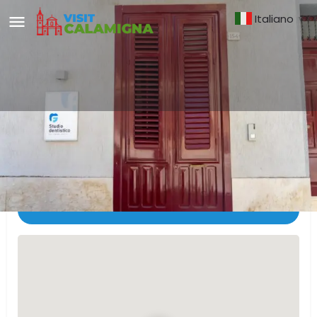
Italiano
▼
Studio Dentistico Dr. Francesco
Giancola
MAPPA