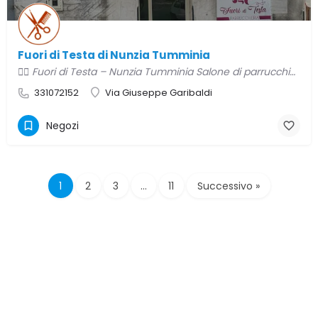
Fuori di Testa di Nunzia Tumminia
💇‍♀️ Fuori di Testa – Nunzia Tumminia Salone di parrucchieria femminile moderno e accogliente, Fuori di…
331072152
Via Giuseppe Garibaldi
Negozi
1
2
3
…
11
Successivo »