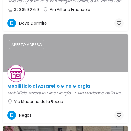
B&b da Ely si trova a Ventimiglia di Sicilia, a 40 km da Fontana Pretoria, 41 km da Cattedrale di Palermo…
320 859 2759
Via Vittorio Emanuele
Dove Dormire
APERTO ADESSO
Mobilificio di Azzarello Gina Giorgia
Mobilificio Azzarello Gina Giorgia 📍 Via Madonna della Rocca (snc) – Ventimiglia di Sicilia (PA) 📞 Tel.:…
Via Madonna della Rocca
Negozi