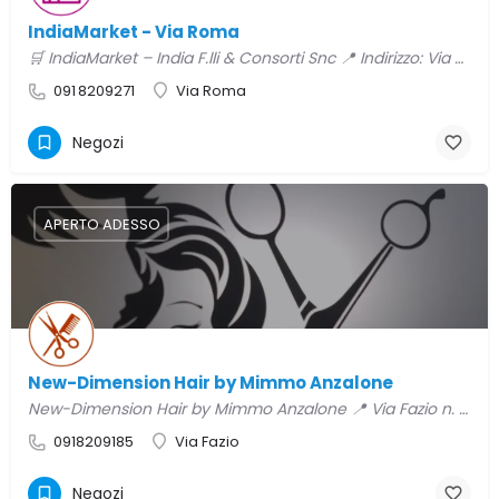
IndiaMarket - Via Roma
🛒 IndiaMarket – India F.lli & Consorti Snc 📍 Indirizzo: Via Roma, 38, Ventimiglia di Sicilia, PA,…
091 8209271
Via Roma
Negozi
APERTO ADESSO
New-Dimension Hair by Mimmo Anzalone
New-Dimension Hair by Mimmo Anzalone 📍 Via Fazio n. 14 – Ventimiglia di Sicilia 📞 091 820 9185 Dal 1993,…
0918209185
Via Fazio
Negozi