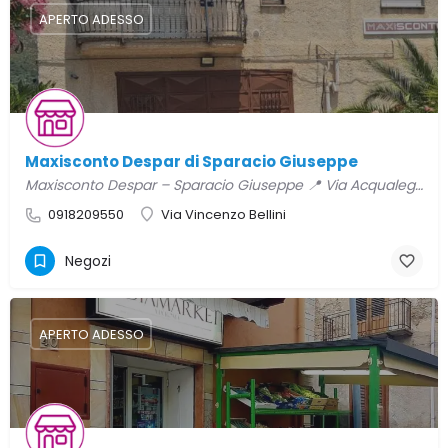
APERTO ADESSO
Maxisconto Despar di Sparacio Giuseppe
Maxisconto Despar – Sparacio Giuseppe 📍 Via Acqualeggia C, 10 – Ventimiglia di Sicilia (PA) 📞 091 820…
0918209550
Via Vincenzo Bellini
Negozi
APERTO ADESSO