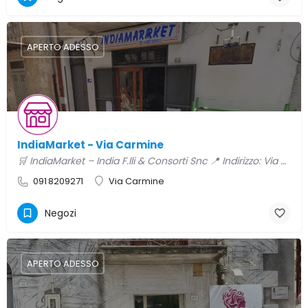
APERTO ADESSO
IndiaMarket - Via Carmine
🛒 IndiaMarket – India F.lli & Consorti Snc 📍 Indirizzo: Via Carmine, 66 – 90020 Ventimiglia di Sicilia…
091 8209271
Via Carmine
Negozi
APERTO ADESSO